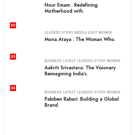
Nour Emam : Redefining
Motherhood with.
02
LEADERS STORY
MIDDLE EAST
WOMEN
Mona Ataya : The Woman Who.
03
BUSINESS
LATEST
LEADERS STORY
WOMEN
Aakriti Srivastava: The Visionary
Reimagining India’s.
04
BUSINESS
LATEST
LEADERS STORY
WOMEN
Pabiben Rabari: Building a Global
Brand.