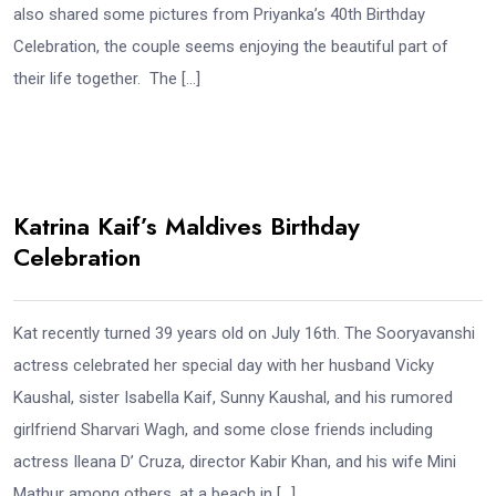
also shared some pictures from Priyanka’s 40th Birthday
Celebration, the couple seems enjoying the beautiful part of
their life together. The […]
Katrina Kaif’s Maldives Birthday
Celebration
Kat recently turned 39 years old on July 16th. The Sooryavanshi
actress celebrated her special day with her husband Vicky
Kaushal, sister Isabella Kaif, Sunny Kaushal, and his rumored
girlfriend Sharvari Wagh, and some close friends including
actress Ileana D’ Cruza, director Kabir Khan, and his wife Mini
Mathur among others, at a beach in […]