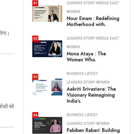
LEADERS STORY
MIDDLE EAST
01
WOMEN
Nour Emam : Redefining
Motherhood with.
िलेगा।
LEADERS STORY
MIDDLE EAST
02
WOMEN
Mona Ataya : The
Woman Who.
BUSINESS
LATEST
03
LEADERS STORY
WOMEN
Aakriti Srivastava: The
Visionary Reimagining
India’s.
शकों को
BUSINESS
LATEST
04
LEADERS STORY
WOMEN
Pabiben Rabari: Building