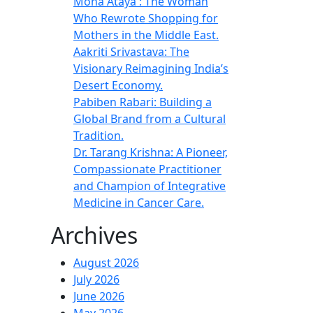
Mona Ataya : The Woman
Who Rewrote Shopping for
Mothers in the Middle East.
Aakriti Srivastava: The
Visionary Reimagining India’s
Desert Economy.
Pabiben Rabari: Building a
Global Brand from a Cultural
Tradition.
Dr. Tarang Krishna: A Pioneer,
Compassionate Practitioner
and Champion of Integrative
Medicine in Cancer Care.
Archives
August 2026
July 2026
June 2026