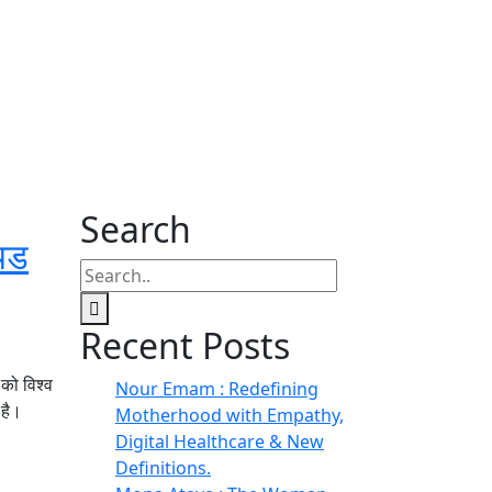
Search
ियड
Recent Posts
को विश्व
Nour Emam : Redefining
 है।
Motherhood with Empathy,
Digital Healthcare & New
Definitions.