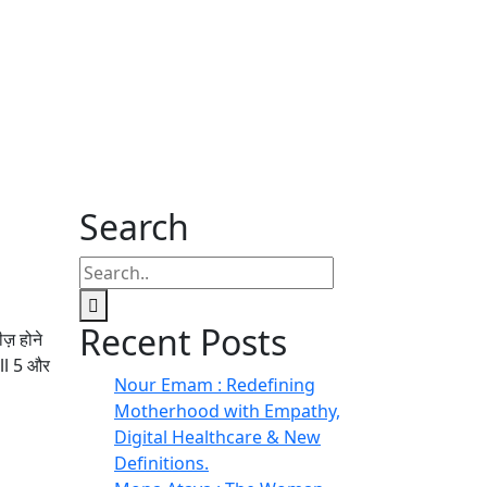
Search
Recent Posts
ज़ होने
ull 5 और
Nour Emam : Redefining
Motherhood with Empathy,
Digital Healthcare & New
Definitions.