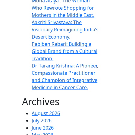
Mona Ataya : The Woman
Who Rewrote Shopping for
Mothers in the Middle East.
Aakriti Srivastava: The
Visionary Reimagining India’s
Desert Economy.
Pabiben Rabari: Building a
Global Brand from a Cultural
Tradition.
Dr. Tarang Krishna: A Pioneer,
Compassionate Practitioner
and Champion of Integrative
Medicine in Cancer Care.
Archives
August 2026
July 2026
June 2026