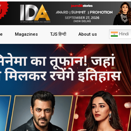
Hindi
le
Magazines
TJS हिन्दी
About us