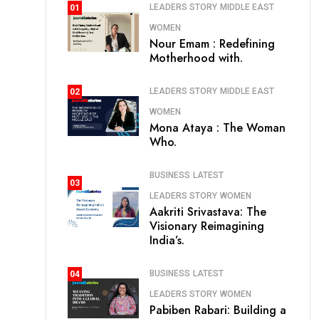
LEADERS STORY
MIDDLE EAST
01
WOMEN
Nour Emam : Redefining
Motherhood with.
LEADERS STORY
MIDDLE EAST
02
WOMEN
Mona Ataya : The Woman
Who.
BUSINESS
LATEST
03
LEADERS STORY
WOMEN
Aakriti Srivastava: The
Visionary Reimagining
India’s.
BUSINESS
LATEST
04
LEADERS STORY
WOMEN
Pabiben Rabari: Building a