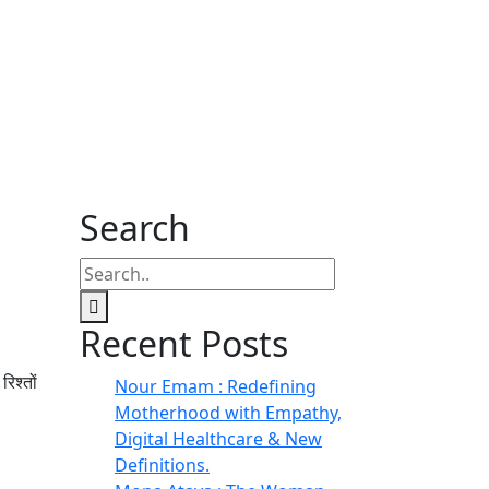
Search
Recent Posts
िश्तों
Nour Emam : Redefining
Motherhood with Empathy,
Digital Healthcare & New
Definitions.