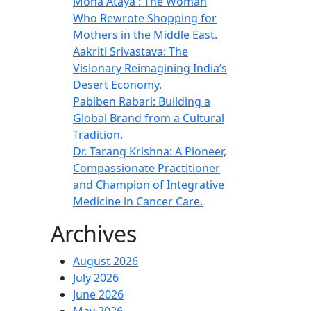
Mona Ataya : The Woman
Who Rewrote Shopping for
Mothers in the Middle East.
Aakriti Srivastava: The
Visionary Reimagining India’s
Desert Economy.
Pabiben Rabari: Building a
Global Brand from a Cultural
Tradition.
Dr. Tarang Krishna: A Pioneer,
Compassionate Practitioner
and Champion of Integrative
Medicine in Cancer Care.
Archives
August 2026
July 2026
June 2026