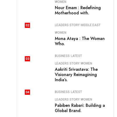
WOMEN
Nour Emam : Redefining
Motherhood with.
LEADERS STORY
MIDDLE EAST
02
WOMEN
Mona Ataya : The Woman
Who.
BUSINESS
LATEST
03
LEADERS STORY
WOMEN
Aakriti Srivastava: The
Visionary Reimagining
India’s.
BUSINESS
LATEST
04
LEADERS STORY
WOMEN
Pabiben Rabari: Building a
Global Brand.