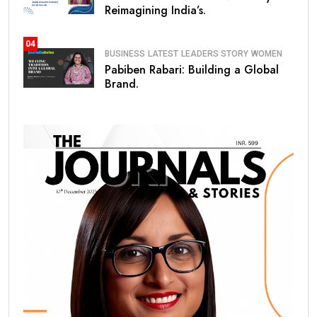
Reimagining India’s.
04
BUSINESS
LATEST
LEADERS STORY
WOMEN
Pabiben Rabari: Building a Global
Brand.