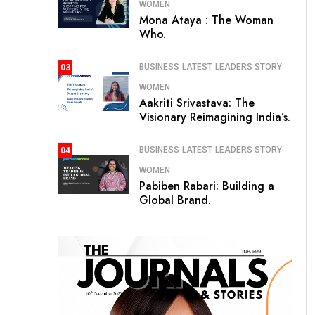
WOMEN
Mona Ataya : The Woman
Who.
BUSINESS
LATEST
LEADERS STORY
03
WOMEN
Aakriti Srivastava: The
Visionary Reimagining India’s.
BUSINESS
LATEST
LEADERS STORY
04
WOMEN
Pabiben Rabari: Building a
Global Brand.