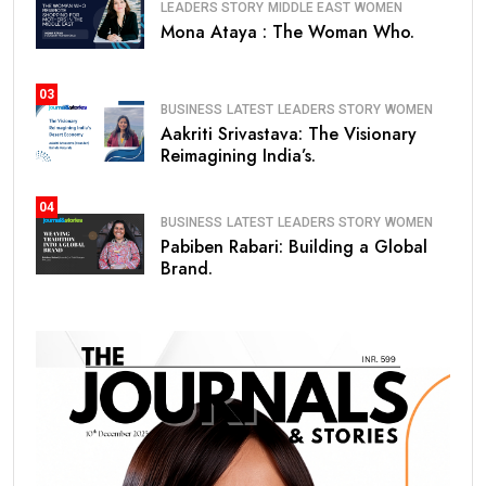
LEADERS STORY
MIDDLE EAST
WOMEN
Mona Ataya : The Woman Who.
03
BUSINESS
LATEST
LEADERS STORY
WOMEN
Aakriti Srivastava: The Visionary
Reimagining India’s.
04
BUSINESS
LATEST
LEADERS STORY
WOMEN
Pabiben Rabari: Building a Global
Brand.